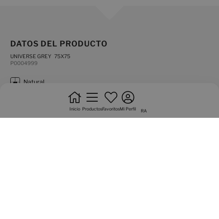
DATOS DEL PRODUCTO
UNIVERSE GREY 75X75
P0004999
natural
antihielo
Inicio
Productos
Favoritos
Mi Perfil
RA
canto rectificado
pavimento
no trabar +20%
producto muy destonificado
tráfico intenso
Variedad gráfica de 15 caras