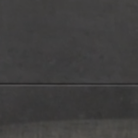
BOREAL
Collection
PAVIMENTOS
REVESTIMIENTOS
COLORES
FORMATOS
ACABADOS
WHITE
BEIGE
GREY
BLACK