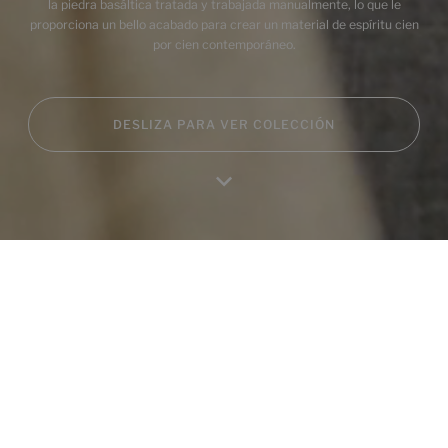
la piedra basáltica tratada y trabajada manualmente, lo que le
proporciona un bello acabado para crear un material de espíritu cien
por cien contemporáneo.
DESLIZA PARA VER COLECCIÓN
Inicio
Productos
Favoritos
Mi Perfil
RA
Productos de esta colección
Boreal White Natural
Boreal Beige Natural
75X75
75X75
+ 3
+ 3
WHITE
BEIGE
colores
colores
Boreal Grey Natural
Boreal White Natural
75X75
60X60