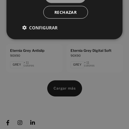
BEIGE
BEIGE
colores
colores
RECHAZAR
Eternia Compact Grey Digital Soft
Eternia Compact White Digital Soft
90X90
90X90
CONFIGURAR
+ 11
+ 11
GREY
WHITE
colores
colores
Eternia Grey Antislip
Eternia Grey Digital Soft
90X90
90X90
+ 11
+ 11
GREY
GREY
colores
colores
Cargar más