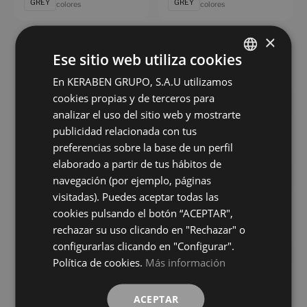
GREY
GREY
colores
colores
×
Bleuemix Grey
Bleuemix Taupe Antislip
Ese sitio web utiliza cookies
90X90
90X90
+ 7
+ 7
En KERABEN GRUPO, S.A.U utilizamos
SPANISH
GREY
TAUPE
colores
colores
cookies propias y de terceros para
ENGLISH
analizar el uso del sitio web y mostrarte
Bleuemix Taupe Soft
Bleuemix Taupe
FRENCH
publicidad relacionada con tus
90X90
90X90
preferencias sobre la base de un perfil
GERMAN
+ 7
+ 7
TAUPE
TAUPE
colores
colores
elaborado a partir de tus hábitos de
navegación (por ejemplo, páginas
visitadas). Puedes aceptar todas las
Eternia Beige Antislip
Eternia Beige Digital Soft
cookies pulsando el botón “ACEPTAR",
90X90
90X90
rechazar su uso clicando en "Rechazar" o
+ 11
+ 11
BEIGE
BEIGE
colores
colores
configurarlas clicando en "Configurar".
Política de cookies.
Más información
Eternia Beige
Eternia Compact Beige Digital Soft
90X90
90X90
ACEPTAR
+ 11
+ 11