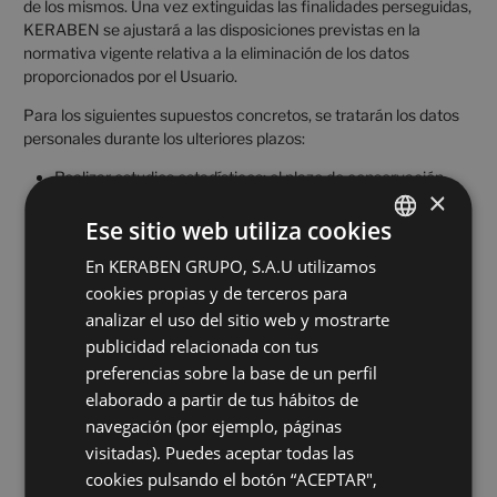
de los mismos. Una vez extinguidas las finalidades perseguidas,
KERABEN se ajustará a las disposiciones previstas en la
normativa vigente relativa a la eliminación de los datos
proporcionados por el Usuario.
Para los siguientes supuestos concretos, se tratarán los datos
personales durante los ulteriores plazos:
Realizar estudios estadísticos
: el plazo de conservación
×
deberá ser proporcional al objetivo perseguido, respetando
en lo esencial el derecho a la protección de datos y
Ese sitio web utiliza cookies
estableciendo las medidas adecuadas y específicas para
En KERABEN GRUPO, S.A.U utilizamos
SPANISH
proteger los intereses y derechos fundamentales del
cookies propias y de terceros para
Usuario.
ENGLISH
analizar el uso del sitio web y mostrarte
Procesos de selección:
Los datos se conservarán mientras
FRENCH
publicidad relacionada con tus
el candidato no manifieste su derecho de cancelación. El
preferencias sobre la base de un perfil
GERMAN
plazo máximo de conservación de información curricular
elaborado a partir de tus hábitos de
por parte de nuestra empresa será de tres (3) años.
navegación (por ejemplo, páginas
Creahome 3D
: sujeto a los términos de privacidad
visitadas). Puedes aceptar todas las
de
www.tilelook.com
. KERABEN sólo conservará los datos
cookies pulsando el botón “ACEPTAR",
a efectos estadísticos de descargas y uso del software.