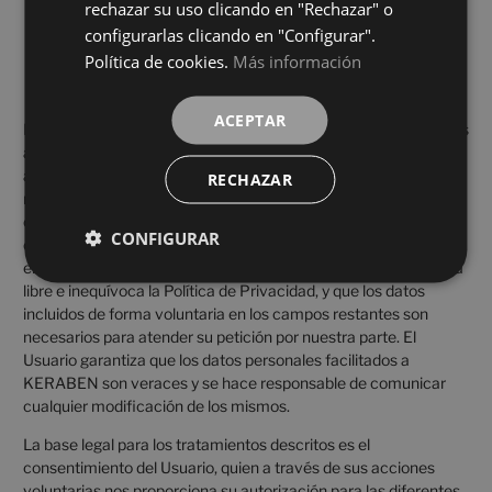
rechazar su uso clicando en "Rechazar" o
configurarlas clicando en "Configurar".
Política de cookies.
Más información
LEGITIMACIÓN PARA EL TRATAMIENTO DE LOS
DATOS
ACEPTAR
Los Usuarios que acceden a nuestra página web, o envían datos
a través de los medios de contacto electrónicos indicados,
aceptan esta Política de Privacidad. Del mismo modo, los que
RECHAZAR
rellenan formularios mediante la marcación de las casillas
correspondientes y entrada de datos en los campos, marcados
CONFIGURAR
con un asterisco (*) en el formulario de contacto o presentados
en formularios de descarga, aceptan expresamente y de forma
libre e inequívoca la Política de Privacidad, y que los datos
incluidos de forma voluntaria en los campos restantes son
necesarios para atender su petición por nuestra parte. El
Usuario garantiza que los datos personales facilitados a
KERABEN son veraces y se hace responsable de comunicar
cualquier modificación de los mismos.
La base legal para los tratamientos descritos es el
consentimiento del Usuario, quien a través de sus acciones
voluntarias nos proporciona su autorización para las diferentes