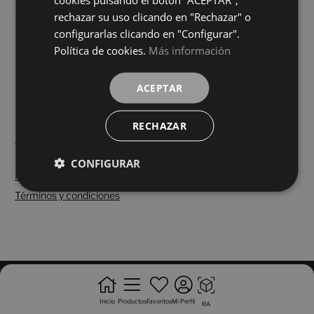
BLANCO
colores
rechazar su uso clicando en "Rechazar" o
configurarlas clicando en "Configurar".
Política de cookies.
Más información
Cargar más
ACEPTAR
RECHAZAR
CONFIGURAR
Política de cookies
|
Política de privacidad
|
Términos y condiciones
Inicio
Productos
Favoritos
Mi Perfil
RA