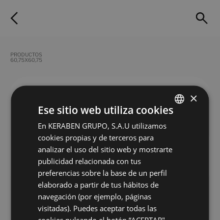
PRODUCTOS
60,75X60,75
FILTROS
×
Ese sitio web utiliza cookies
En KERABEN GRUPO, S.A.U utilizamos
SPANISH
cookies propias y de terceros para
ENGLISH
Nature Bone
Nature Grey
analizar el uso del sitio web y mostrarte
60,75X60,75
60,75X60,75
FRENCH
publicidad relacionada con tus
+ 2
+ 2
BONE
GREY
colores
colores
preferencias sobre la base de un perfil
GERMAN
elaborado a partir de tus hábitos de
navegación (por ejemplo, páginas
Nature White
visitadas). Puedes aceptar todas las
60,75X60,75
cookies pulsando el botón “ACEPTAR",
+ 2