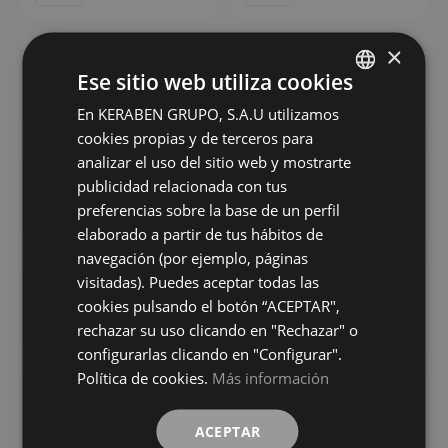
×
Bleuemix Grey
Bleuemix Taupe Antislip
Ese sitio web utiliza cookies
90X90
90X90
+ 7
+ 7
GREY
TAUPE
colores
colores
En KERABEN GRUPO, S.A.U utilizamos
SPANISH
cookies propias y de terceros para
ENGLISH
analizar el uso del sitio web y mostrarte
Bleuemix Taupe Soft
Bleuemix Taupe
FRENCH
publicidad relacionada con tus
90X90
90X90
preferencias sobre la base de un perfil
+ 7
+ 7
GERMAN
TAUPE
TAUPE
colores
colores
elaborado a partir de tus hábitos de
navegación (por ejemplo, páginas
visitadas). Puedes aceptar todas las
Eternia Beige Antislip
Eternia Beige Digital Soft
90X90
90X90
cookies pulsando el botón “ACEPTAR",
+ 11
+ 11
rechazar su uso clicando en "Rechazar" o
BEIGE
BEIGE
colores
colores
configurarlas clicando en "Configurar".
Política de cookies.
Más información
Eternia Beige
Eternia Compact Beige Digital Soft
90X90
90X90
ACEPTAR
+ 11
+ 11
BEIGE
BEIGE
colores
colores