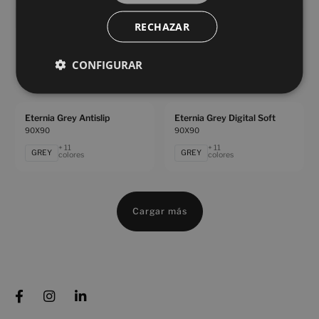
RECHAZAR
Eternia Compact Grey Digital Soft
Eternia Compact White Digital Soft
90X90
90X90
CONFIGURAR
+ 11
+ 11
GREY
WHITE
colores
colores
Eternia Grey Antislip
Eternia Grey Digital Soft
90X90
90X90
+ 11
+ 11
GREY
GREY
colores
colores
Cargar más