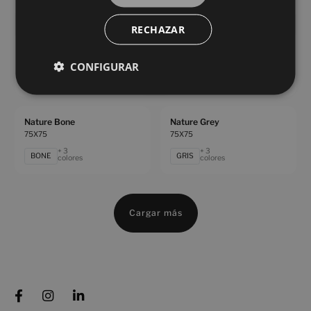
GRIS
GRIS
colores
colores
RECHAZAR
Nature Black
Nature Bone Antislip
75X75
75X75
CONFIGURAR
+ 3
+ 3
NEGRO
BONE
colores
colores
Nature Bone
Nature Grey
75X75
75X75
+ 3
+ 3
BONE
GRIS
colores
colores
Cargar más