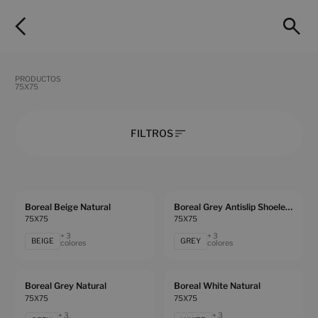
PRODUCTOS
75X75
FILTROS
Boreal Beige Natural
Boreal Grey Antislip Shoeless
75X75
75X75
+ 3
+ 3
BEIGE
GREY
colores
colores
Boreal Grey Natural
Boreal White Natural
75X75
75X75
+ 3
+ 3