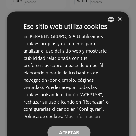
GREY
WHITE
colores
colores
×
Calacatta Gold Vecchio
Inari Gris Soft
Ese sitio web utiliza cookies
75X75
75X75
+ 0
+ 0
En KERABEN GRUPO, S.A.U utilizamos
SPANISH
GOLD
GRIS
colores
colores
cookies propias y de terceros para
ENGLISH
analizar el uso del sitio web y mostrarte
Mixit Beige Antislip
Mixit Beige
FRENCH
publicidad relacionada con tus
75X75
75X75
preferencias sobre la base de un perfil
GERMAN
+ 5
+ 5
BEIGE
BEIGE
colores
colores
elaborado a partir de tus hábitos de
navegación (por ejemplo, páginas
visitadas). Puedes aceptar todas las
Mixit Blanco Antislip
Mixit Blanco
cookies pulsando el botón “ACEPTAR",
75X75
75X75
rechazar su uso clicando en "Rechazar" o
+ 5
+ 5
BLANCO
BLANCO
colores
colores
configurarlas clicando en "Configurar".
Política de cookies.
Más información
Mixit Gris Antislip
Mixit Gris
75X75
75X75
ACEPTAR
+ 5
+ 5