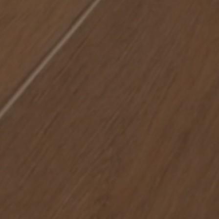
NATURWOOD
Collection
PAVIMENTOS
REVESTIMIENTOS
COLORES
FORMATOS
ACABADOS
SMOKE
MOKA
MALT
ICE
BRANDY