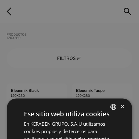
PRODUCTOS
120X280
FILTROS
Bleuemix Black
Bleuemix Taupe
120X280
120X280
×
+ 2
+ 2
BLACK
TAUPE
colores
colores
Ese sitio web utiliza cookies
En KERABEN GRUPO, S.A.U utilizamos
SPANISH
Bleuemix White
Calacatta Gold Vecchio
cookies propias y de terceros para
120X280
120X280
ENGLISH
analizar el uso del sitio web y mostrarte
+ 2
+ 2