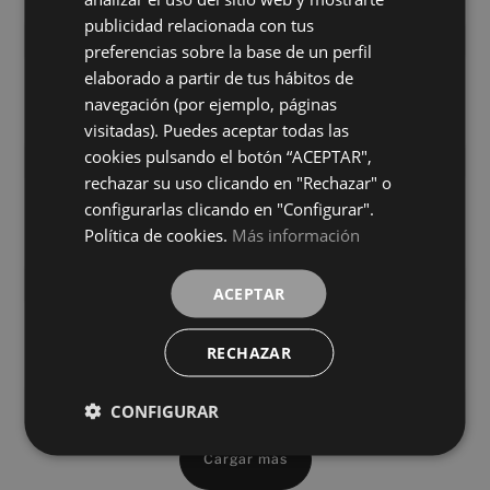
WHITE
GOLD
colores
colores
FRENCH
publicidad relacionada con tus
preferencias sobre la base de un perfil
GERMAN
Fior Di Bosco Grey Vecchio
Statuario White Vecchio
elaborado a partir de tus hábitos de
120X280
120X280
navegación (por ejemplo, páginas
+ 2
+ 2
GREY
WHITE
visitadas). Puedes aceptar todas las
colores
colores
cookies pulsando el botón “ACEPTAR",
rechazar su uso clicando en "Rechazar" o
Universe White
Verse Cream
configurarlas clicando en "Configurar".
120X280
120X280
Política de cookies.
Más información
+ 0
+ 2
WHITE
CREAM
colores
colores
ACEPTAR
Verse Grey
Verse White
120X280
120X280
RECHAZAR
+ 2
+ 2
GREY
WHITE
colores
colores
CONFIGURAR
Cargar más