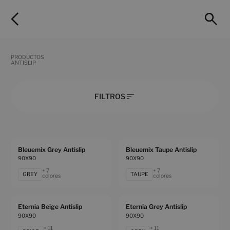
PRODUCTOS
ANTISLIP
FILTROS
Bleuemix Grey Antislip
Bleuemix Taupe Antislip
90X90
90X90
+ 7
+ 7
GREY
TAUPE
colores
colores
Eternia Beige Antislip
Eternia Grey Antislip
90X90
90X90
+ 11
+ 11