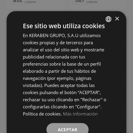
BEIGE
GREY
colores
colores
×
Eternia White Antislip
Masaya Beige Antislip
Ese sitio web utiliza cookies
90X90
90X90
+ 11
+ 5
En KERABEN GRUPO, S.A.U utilizamos
SPANISH
WHITE
BEIGE
colores
colores
cookies propias y de terceros para
ENGLISH
analizar el uso del sitio web y mostrarte
Masaya Grey Antislip
Masaya White Antislip
FRENCH
publicidad relacionada con tus
90X90
90X90
preferencias sobre la base de un perfil
GERMAN
+ 5
+ 5
GREY
WHITE
colores
colores
elaborado a partir de tus hábitos de
navegación (por ejemplo, páginas
visitadas). Puedes aceptar todas las
Silea Beige Antislip
Silea Blanco Antislip
cookies pulsando el botón “ACEPTAR",
90X90
90X90
rechazar su uso clicando en "Rechazar" o
+ 4
+ 4
BEIGE
BLANCO
colores
colores
configurarlas clicando en "Configurar".
Política de cookies.
Más información
Underground Beige Antislip
Underground Grey Antislip
90X90
90X90
ACEPTAR
+ 8
+ 8