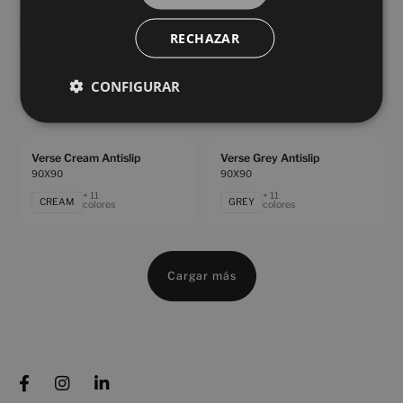
BEIGE
GREY
colores
colores
RECHAZAR
Underground Taupe Antislip
Underground White Antislip
90X90
90X90
CONFIGURAR
+ 8
+ 8
TAUPE
WHITE
colores
colores
Verse Cream Antislip
Verse Grey Antislip
90X90
90X90
+ 11
+ 11
CREAM
GREY
colores
colores
Cargar más