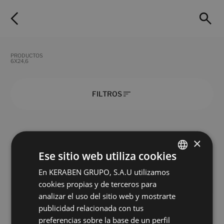
PRODUCTOS
6X24,6
FILTROS
×
Crayon Almond
Crayon Burdeos
Ese sitio web utiliza cookies
6X24,6
6X24,6
+ 7
+ 7
En KERABEN GRUPO, S.A.U utilizamos
SPANISH
ALMOND
BURDEOS
colores
colores
cookies propias y de terceros para
ENGLISH
analizar el uso del sitio web y mostrarte
Crayon Forest
Crayon Indigo
FRENCH
publicidad relacionada con tus
6X24,6
6X24,6
preferencias sobre la base de un perfil
GERMAN
+ 7
+ 7