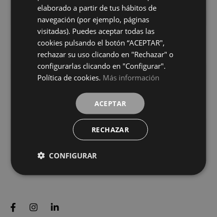
FOREST
INDIGO
colores
colores
elaborado a partir de tus hábitos de
navegación (por ejemplo, páginas
visitadas). Puedes aceptar todas las
Crayon Marengo
Crayon Mostaza
cookies pulsando el botón “ACEPTAR",
6X24,6
6X24,6
rechazar su uso clicando en "Rechazar" o
+ 7
+ 7
MARENGO
MOSTAZA
colores
colores
configurarlas clicando en "Configurar".
Política de cookies.
Más información
Crayon Savia
Crayon Sky
6X24,6
6X24,6
ACEPTAR
+ 7
+ 7
SAVIA
SKY
colores
colores
RECHAZAR
Cargar más
CONFIGURAR