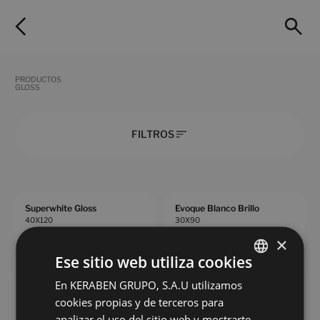
PRODUCTOS
GLOSS
FILTROS
Superwhite Gloss
Evoque Blanco Brillo
40X120
30X90
×
+ 1
+ 1
WHITE
BLANCO
colores
colores
Ese sitio web utiliza cookies
En KERABEN GRUPO, S.A.U utilizamos
SPANISH
Superwhite Gloss
Superwhite Wind Gloss
cookies propias y de terceros para
30X90
30X90
ENGLISH
analizar el uso del sitio web y mostrarte
+ 5
+ 5