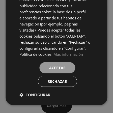
WHITE
WHITE
colores
colores
FRENCH
publicidad relacionada con tus
preferencias sobre la base de un perfil
GERMAN
Kingston Graphite Brillo
Kingston White Brillo
elaborado a partir de tus hábitos de
30X60
30X60
navegación (por ejemplo, páginas
+ 1
+ 1
MARENGO
WHITE
visitadas). Puedes aceptar todas las
colores
colores
cookies pulsando el botón “ACEPTAR",
rechazar su uso clicando en "Rechazar" o
Superwhite Geometric Gloss (Pb)
Superwhite Gloss (Pb)
configurarlas clicando en "Configurar".
30X60
30X60
Política de cookies.
Más información
+ 6
+ 6
WHITE
WHITE
colores
colores
ACEPTAR
Superwhite Wind Gloss (Pb)
Evoque Blanco Brillo
30X60
25X50
RECHAZAR
+ 6
+ 0
WHITE
BLANCO
colores
colores
CONFIGURAR
Cargar más