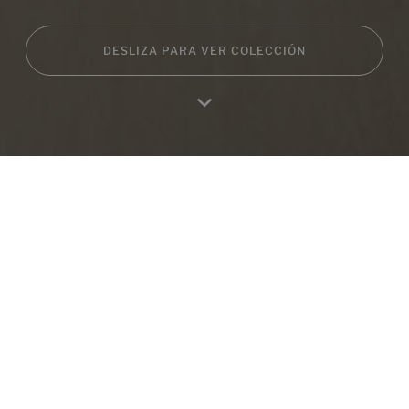
DESLIZA PARA VER COLECCIÓN
Productos de esta colección
Inicio
Productos
Favoritos
Mi Perfil
RA
Mood Blanco
Mood Oblique Blanco
30X90
30X90
+ 3
+ 3
BLANCO
BLANCO
colores
colores
Mood Strata Blanco
Mood Oceanic Blanco
30X90
30X90
+ 3
+ 3
BLANCO
BLANCO
colores
colores