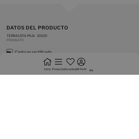
DATOS DEL PRODUCTO
TERRACOTA PAJA 20X20
P0006470
canto no rectificado
natural
Inicio
Productos
Favoritos
Mi Perfil
RA
antihielo
pavimento
no trabar +20%
producto muy destonificado
tráfico medio
Variedad gráfica de 30 caras