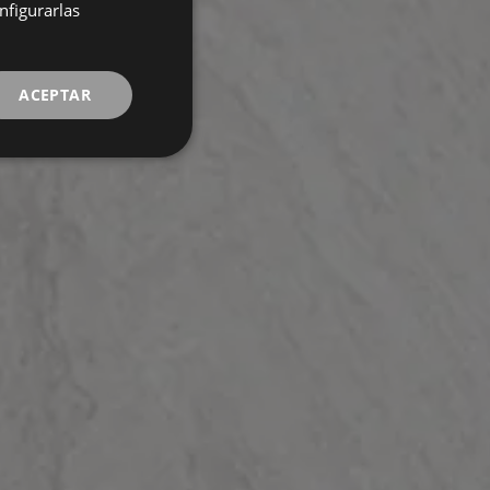
FRENCH
nfigurarlas
GERMAN
ACEPTAR