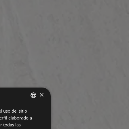
×
 uso del sitio
SPANISH
rfil elaborado a
ENGLISH
r todas las