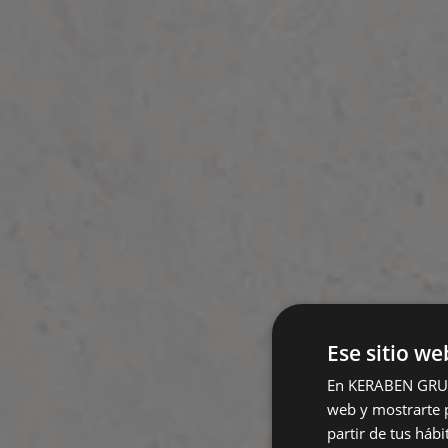
Ese sitio we
En KERABEN GRUPO,
web y mostrarte p
partir de tus háb