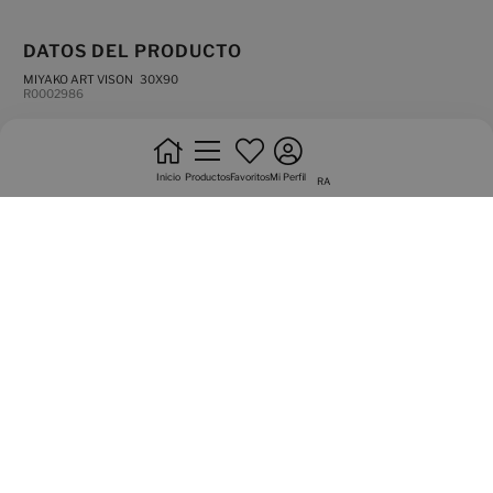
DATOS DEL PRODUCTO
MIYAKO ART VISON 30X90
R0002986
mate
revestimiento
Inicio
Productos
Favoritos
Mi Perfil
RA
no trabar
canto rectificado
producto destonificado
Variedad gráfica de 1 caras