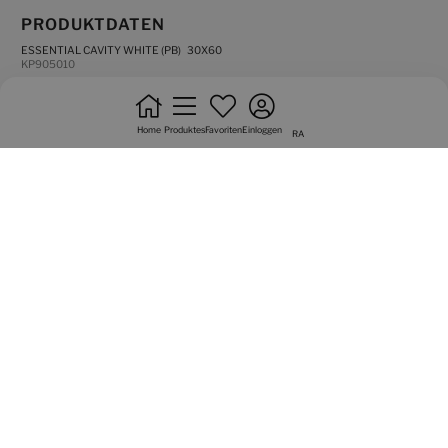
PRODUKTDATEN
ESSENTIAL CAVITY WHITE (PB) 30X60
KP905010
matt
Home
Produktes
Favoriten
Einloggen
beläge
RA
kein verbandrerlegung
rektifizierte fliesen
Grafische Vielfalt von 6 seitig
Multimedia