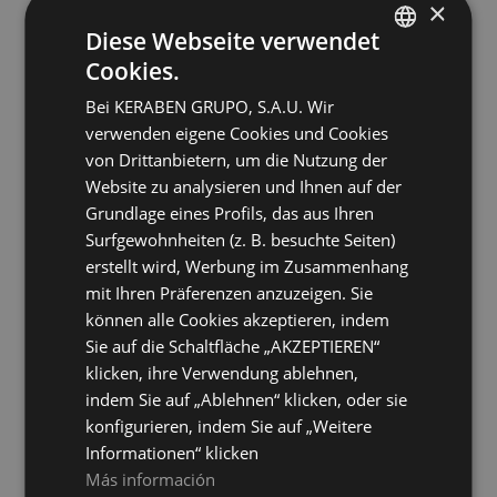
×
VERDE
VISON
Farben
Farben
Diese Webseite verwendet
Cookies.
SPANISH
Miyako Azul
Miyako Concept Azul
30X90
30X90
Bei KERABEN GRUPO, S.A.U. Wir
ENGLISH
+ 10
+ 10
AZUL
AZUL
verwenden eigene Cookies und Cookies
Farben
Farben
FRENCH
von Drittanbietern, um die Nutzung der
Website zu analysieren und Ihnen auf der
GERMAN
Miyako Concept Natural
Miyako Concept Verde
Grundlage eines Profils, das aus Ihren
30X90
30X90
Surfgewohnheiten (z. B. besuchte Seiten)
+ 10
+ 10
NATURAL
VERDE
Farben
Farben
erstellt wird, Werbung im Zusammenhang
mit Ihren Präferenzen anzuzeigen. Sie
können alle Cookies akzeptieren, indem
Miyako Natural
Miyako Verde
30X90
30X90
Sie auf die Schaltfläche „AKZEPTIEREN“
+ 10
+ 10
klicken, ihre Verwendung ablehnen,
NATURAL
VERDE
Farben
Farben
indem Sie auf „Ablehnen“ klicken, oder sie
konfigurieren, indem Sie auf „Weitere
Miyako Vison
Crayon Almond
Informationen“ klicken
30X90
6X24,6
Más información
+ 10
+ 7