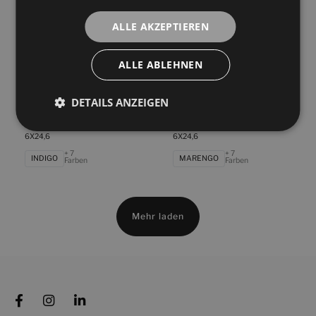
VISON
ALMOND
Farben
Farben
ALLE AKZEPTIEREN
Crayon Burdeos
Crayon Forest
6X24,6
6X24,6
ALLE ABLEHNEN
+ 7
+ 7
BURDEOS
FOREST
Farben
Farben
DETAILS ANZEIGEN
Crayon Indigo
Crayon Marengo
6X24,6
6X24,6
+ 7
+ 7
INDIGO
MARENGO
Farben
Farben
Mehr laden