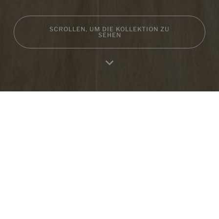
SCROLLEN, UM DIE KOLLEKTION ZU
SEHEN
Home
Produktes
Favoriten
Einloggen
RA
Produkte in dieser Sammlung
Romance Roble
Romance Siena
150X24,8
150X24,8
+ 1
+ 1
ROBLE
SIENA
Farben
Farben