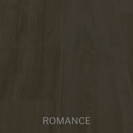
ROBLE
SIENA
BIM
Sind Sie ein Fachmann und möchten Sie die BIM-
Dokumentation sehen?
Einloggen
Multimedia
ROMANCE