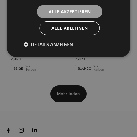
BLANCO
GRIS
Farben
Farben
ALLE AKZEPTIEREN
Mixit Gris
Rue De Paris Acero
25X70
25X70
ALLE ABLEHNEN
+ 5
+ 7
GRIS
ACERO
Farben
Farben
DETAILS ANZEIGEN
Rue De Paris Beige
Rue De Paris Blanco
25X70
25X70
+ 7
+ 7
BEIGE
BLANCO
Farben
Farben
Mehr laden