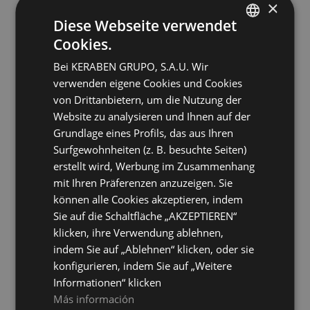
×
BLANCO
AZUL
Farben
Farben
Diese Webseite verwendet
Cookies.
SPANISH
Hanko Concept Blanco
Hanko Concept Crema
25X70
25X70
Bei KERABEN GRUPO, S.A.U. Wir
ENGLISH
+ 5
+ 5
BLANCO
CREMA
verwenden eigene Cookies und Cookies
Farben
Farben
FRENCH
von Drittanbietern, um die Nutzung der
Website zu analysieren und Ihnen auf der
GERMAN
Hanko Crema
Mixit Beige
Grundlage eines Profils, das aus Ihren
25X70
25X70
Surfgewohnheiten (z. B. besuchte Seiten)
+ 5
+ 5
CREMA
BEIGE
Farben
Farben
erstellt wird, Werbung im Zusammenhang
mit Ihren Präferenzen anzuzeigen. Sie
können alle Cookies akzeptieren, indem
Mixit Blanco
Mixit Concept Beige
25X70
25X70
Sie auf die Schaltfläche „AKZEPTIEREN“
+ 5
+ 5
klicken, ihre Verwendung ablehnen,
BLANCO
BEIGE
Farben
Farben
indem Sie auf „Ablehnen“ klicken, oder sie
konfigurieren, indem Sie auf „Weitere
Mixit Concept Blanco
Mixit Concept Gris
Informationen“ klicken
25X70
25X70
Más información
+ 5
+ 5