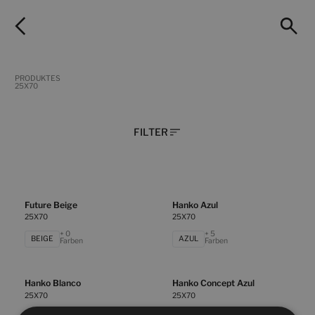
PRODUKTES
25X70
FILTER
Future Beige
Hanko Azul
25X70
25X70
+ 0
+ 5
BEIGE
AZUL
Farben
Farben
Hanko Blanco
Hanko Concept Azul
25X70
25X70
+ 5
+ 5