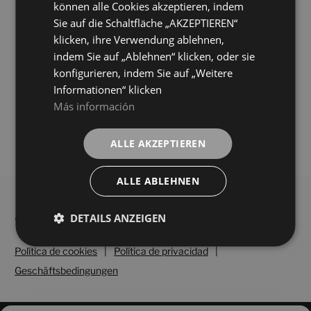
BLANCO
PAJA
können alle Cookies akzeptieren, indem
Farben
Farben
Sie auf die Schaltfläche „AKZEPTIEREN“
klicken, ihre Verwendung ablehnen,
Terracota Rojo
Terracota Verde
indem Sie auf „Ablehnen“ klicken, oder sie
6X25
6X25
konfigurieren, indem Sie auf „Weitere
+ 5
+ 5
ROJO
VERDE
Farben
Farben
Informationen“ klicken
Más información
Mehr laden
ALLE AKZEPTIEREN
ALLE ABLEHNEN
DETAILS ANZEIGEN
Política de cookies
|
Política de privacidad
|
Geschäftsbedingungen