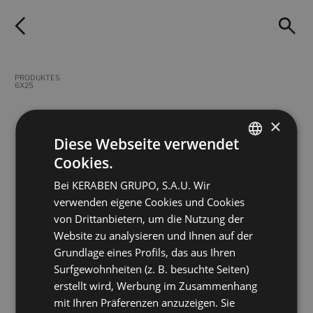
PRODUKTES
6X25
×
FILTER
Diese Webseite verwendet
Cookies.
SPANISH
Bei KERABEN GRUPO, S.A.U. Wir
ENGLISH
verwenden eigene Cookies und Cookies
Terracota Azul
Terracota Barro
FRENCH
6X25
6X25
von Drittanbietern, um die Nutzung der
+ 5
+ 5
Website zu analysieren und Ihnen auf der
GERMAN
AZUL
BARRO
Farben
Farben
Grundlage eines Profils, das aus Ihren
Surfgewohnheiten (z. B. besuchte Seiten)
Terracota Blanco
Terracota Paja
erstellt wird, Werbung im Zusammenhang
6X25
6X25
mit Ihren Präferenzen anzuzeigen. Sie
+ 5
+ 5