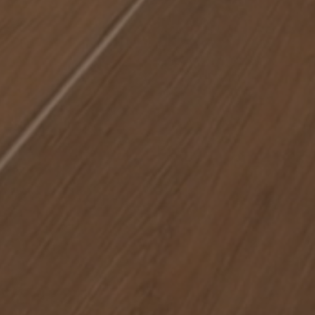
NATURWOOD
Sammlung
BODENBELÄGE
BELÄGE
FARBEN
FORMATE
VEREDELUNGEN
SMOKE
MOKA
MALT
ICE
BRANDY