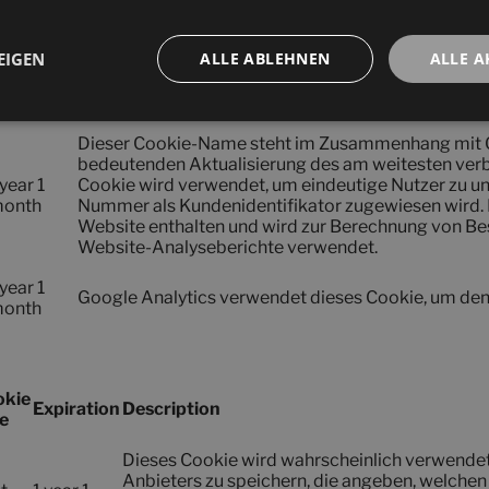
EIGEN
ALLE ABLEHNEN
ALLE A
xpiration
Description
Dieser Cookie-Name steht im Zusammenhang mit Go
bedeutenden Aktualisierung des am weitesten verb
 year 1
Cookie wird verwendet, um eindeutige Nutzer zu unt
onth
Nummer als Kundenidentifikator zugewiesen wird. Es
Website enthalten und wird zur Berechnung von Be
Website-Analyseberichte verwendet.
 year 1
Google Analytics verwendet dieses Cookie, um den 
onth
okie
Expiration
Description
e
Dieses Cookie wird wahrscheinlich verwendet
Anbieters zu speichern, die angeben, welchen