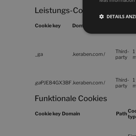
Más información
Leistungs-Cookies
DETAILS ANZ
Cookie
Cookie key
Domain
Path
E
type
Third-
1
_ga
.keraben.com
/
party
m
Third-
1
ga
PJE84GX3BF
.keraben.com
/
party
m
Funktionale Cookies
Co
Cookie key
Domain
Path
typ