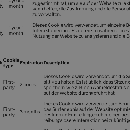
t-
1 year 1
zugestimmt hat, um sie auf der Website zu akti
ty
month
kann helfen, die Zustimmung und die Personal
zu verwalten.
Dieses Cookie wird verwendet, um einzelne Be
t-
1 year 1
Interaktionen und Präferenzen während ihres B
ty
month
Nutzung der Website zu analysieren und die B
Cookie
h
Expiration
Description
type
Dieses Cookie wird verwendet, um die Si
First-
aktiv zu halten. Es ist üblich, dass Sit
2 hours
party
speichern, wie z. B. den Anmeldestatus 
auf der Website durchgeführt hat.
Dieses Cookie wird verwendet, um Benut
First-
das Surferlebnis auf der Website optimi
3 months
party
bestimmte Einstellungen über einen bes
reibungslosere Interaktion bei zukünfti