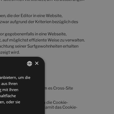
, die der Editor in eine Website,
 zwar aufgrund der Kriterien bezüglich des
tor gegebenenfalls in eine Webseite,
 auf möglichst effiziente Weise zu verwalten.
bachtung seiner Surfgewohnheiten erhalten
zeigt wird.
×
anbietern, um die
SPANISH
 aus Ihren
ENGLISH
er Website erhöhen, indem es Cross-Site
 mit Ihren
t.
FRENCH
altfläche
en, oder sie
endet dieses Cookie, um die Cookie-
GERMAN
hern. Es ist notwendig, damit das Cookie-
g funktioniert.