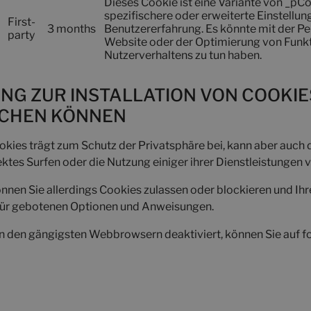
Dieses Cookie ist eine Variante von _pC
spezifischere oder erweiterte Einstell
First-
3 months
Benutzererfahrung. Es könnte mit der P
party
Website oder der Optimierung von Funkt
Nutzerverhaltens zu tun haben.
G ZUR INSTALLATION VON COOKIES
SCHEN KÖNNEN
okies trägt zum Schutz der Privatsphäre bei, kann aber auch 
ktes Surfen oder die Nutzung einiger ihrer Dienstleistungen v
en Sie allerdings Cookies zulassen oder blockieren und Ihre
afür gebotenen Optionen und Anweisungen.
 den gängigsten Webbrowsern deaktiviert, können Sie auf fol