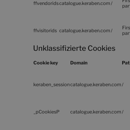
Firs
ffvendorids
catalogue.keraben.com
/
par
Firs
ffvisitorids
catalogue.keraben.com
/
par
Unklassifizierte Cookies
Cookie key
Domain
Pat
keraben_session
catalogue.keraben.com
/
_pCookiesP
catalogue.keraben.com
/