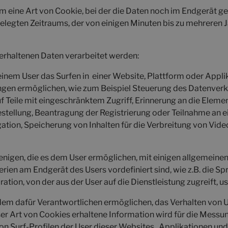
um eine Art von Cookie, bei der die Daten noch im Endgerät 
elegten Zeitraums, der von einigen Minuten bis zu mehreren 
erhaltenen Daten verarbeitet werden:
 einem User das Surfen in einer Website, Plattform oder Appli
gen ermöglichen, wie zum Beispiel Steuerung des Datenverke
f Teile mit eingeschränktem Zugriff, Erinnerung an die Elemen
tellung, Beantragung der Registrierung oder Teilnahme an 
ion, Speicherung von Inhalten für die Verbreitung von Videos
jenigen, die es dem User ermöglichen, mit einigen allgemeine
terien am Endgerät des Users vordefiniert sind, wie z.B. die S
ration, von der aus der User auf die Dienstleistung zugreift, u
s dem dafür Verantwortlichen ermöglichen, das Verhalten von
eser Art von Cookies erhaltene Information wird für die Messu
 von Surf-Profilen der User dieser Websites , Applikationen 