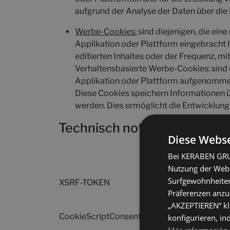
aufgrund der Analyse der Daten über die 
Werbe-Cookies:
sind diejenigen, die ein
Applikation oder Plattform eingebracht ha
editierten Inhaltes oder der Frequenz, mi
Verhaltensbasierte Werbe-Cookies: sind d
Applikation oder Plattform aufgenommen h
Diese Cookies speichern Informationen ü
werden. Dies ermöglicht die Entwicklung 
Technisch notwendige Cook
Diese Webse
Domain
Bei KERABEN GRUP
Nutzung der Websi
Surfgewohnheiten
XSRF-TOKEN
catalogue.keraben.co
Präferenzen anzuz
„AKZEPTIEREN“ kl
CookieScriptConsent
catalogue.keraben.co
konfigurieren, in