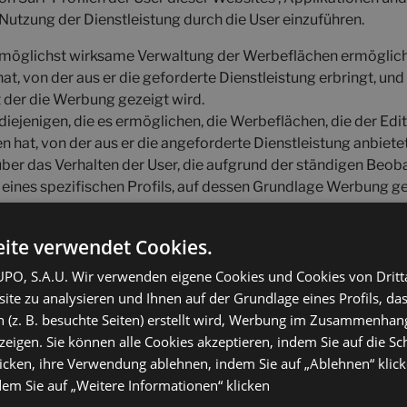
Nutzung der Dienstleistung durch die User einzuführen.
e möglichst wirksame Verwaltung der Werbeflächen ermöglichen
t, von der aus er die geforderte Dienstleistung erbringt, und
t der die Werbung gezeigt wird.
iejenigen, die es ermöglichen, die Werbeflächen, die der Edi
at, von der aus er die angeforderte Dienstleistung anbietet,
ber das Verhalten der User, die aufgrund der ständigen Beo
eines spezifischen Profils, auf dessen Grundlage Werbung ge
ies
ite verwendet Cookies.
Cookie
Path
Expiration
Description
O, S.A.U. Wir verwenden eigene Cookies und Cookies von Dritt
type
te zu analysieren und Ihnen auf der Grundlage eines Profils, das
First-
Dieses Cookie soll die Sicherheit d
 (z. B. besuchte Seiten) erstellt wird, Werbung im Zusammenhang
m
/
2 hours
party
Request Forgery-Angriffe verhinder
eigen. Sie können alle Cookies akzeptieren, indem Sie auf die Sch
icken, ihre Verwendung ablehnen, indem Sie auf „Ablehnen“ klick
Der Dienst Cookie-Script.com verw
First-
m
/
1 month
Einstellungen der Besucher zu speic
dem Sie auf „Weitere Informationen“ klicken
party
Banner von Cookie-Script.com richti