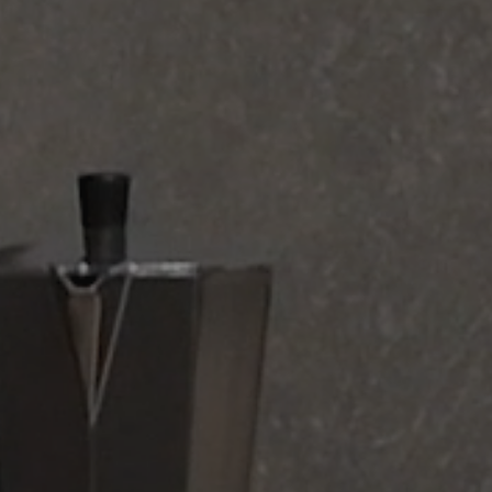
BLEUEMIX
Sammlung
BODENBELÄGE
BELÄGE
FARBEN
FORMATE
VEREDELUNGEN
TAUPE
GREY
BLACK
WHITE
Multimedia