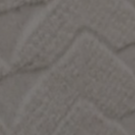
VERSE
Sammlung
BODENBELÄ
FARBEN