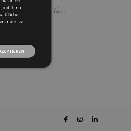
 aus Ihren
120X60
ENGLISH
 mit Ihren
+ 7
BEIGE PULIDO
Farben
FRENCH
altfläche
en, oder sie
GERMAN
KZEPTIEREN