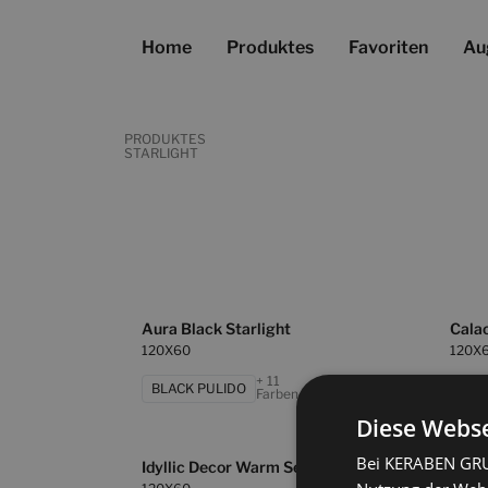
Home
Produktes
Favoriten
Au
PRODUKTES
STARLIGHT
Aura Black Starlight
Calac
120X60
120X
+ 11
BLACK PULIDO
BLA
Farben
Diese Webse
Bei KERABEN GRUP
Idyllic Decor Warm Set 2 Pz
Oxfor