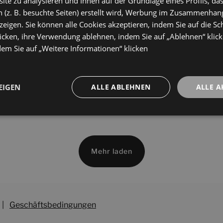
te zu analysieren und Ihnen auf der Grundlage eines Profils, das
60
120X60
 (z. B. besuchte Seiten) erstellt wird, Werbung im Zusammenhang
+ 11
+ 11
Y PULIDO
WHITE PULIDO
Farben
Farben
eigen. Sie können alle Cookies akzeptieren, indem Sie auf die Sch
icken, ihre Verwendung ablehnen, indem Sie auf „Ablehnen“ klick
dem Sie auf „Weitere Informationen“ klicken
rse Oxide Starlight
Universe White Starlight
60
120X60
+ 7
+ 7
DE PULIDO
WHITE PULIDO
Farben
Farben
EIGEN
ALLE ABLEHNEN
ALLE A
Mehr laden
|
Geschäftsbedingungen