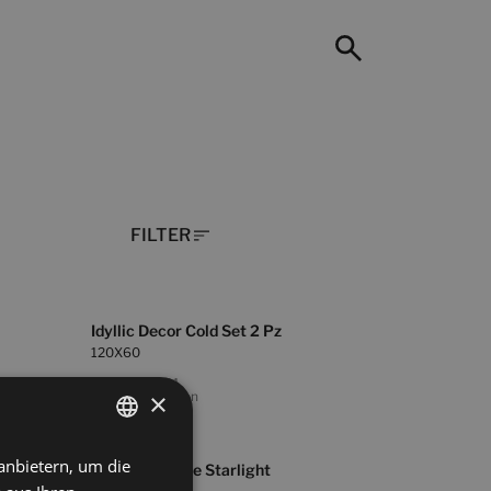
FILTER
Idyllic Decor Cold Set 2 Pz
120X60
+ 11
WHITE
×
Farben
anbietern, um die
SPANISH
Universe Beige Starlight