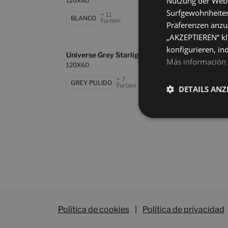
Nutzung der Websi
120X60
120X
Surfgewohnheiten
+ 11
BLANCO
GRE
Farben
Präferenzen anzuz
„AKZEPTIEREN“ kl
konfigurieren, in
Universe Grey Starlight
Unive
Más información
120X60
120X
+ 7
GREY PULIDO
OXI
Farben
DETAILS ANZ
Política de cookies
|
Política de privacidad