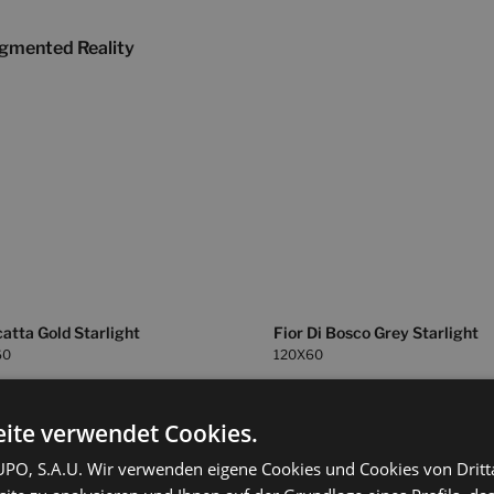
gmented Reality
atta Gold Starlight
Fior Di Bosco Grey Starlight
60
120X60
+ 11
+ 11
NCO PULIDO
GREY PULIDO
Farben
Farben
ite verwendet Cookies.
O, S.A.U. Wir verwenden eigene Cookies und Cookies von Dritt
d Grey Starlight
Statuario White Starlight