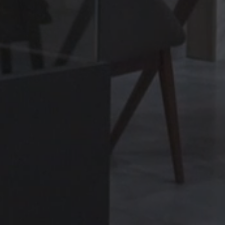
RUE DE PARIS
Sammlung
BODENBELÄGE
BELÄGE
FARBEN
FORMATE
VEREDELUNGEN
BLANCO
BEIGE
COBRE
GRIS
ACERO