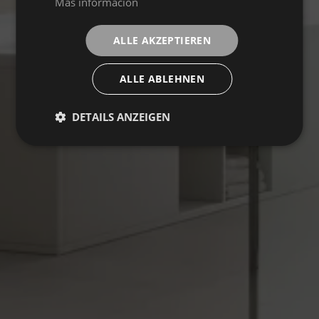
Más información
ALLE AKZEPTIEREN
ALLE ABLEHNEN
DETAILS ANZEIGEN
EVOLUTION
Sammlung
BODENBELÄGE
BELÄGE
FARBEN
FORMATE
VEREDELUNGEN