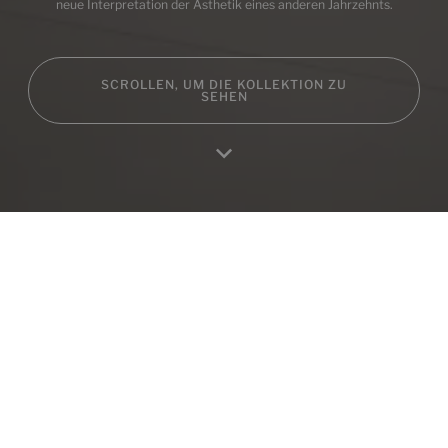
neue Interpretation der Ästhetik eines anderen Jahrzehnts.
SCROLLEN, UM DIE KOLLEKTION ZU
SEHEN
Home
Produktes
Favoriten
Einloggen
RA
Produkte in dieser Sammlung
Evolution Gris Natural
60X60
+ 0
GRIS
Farben