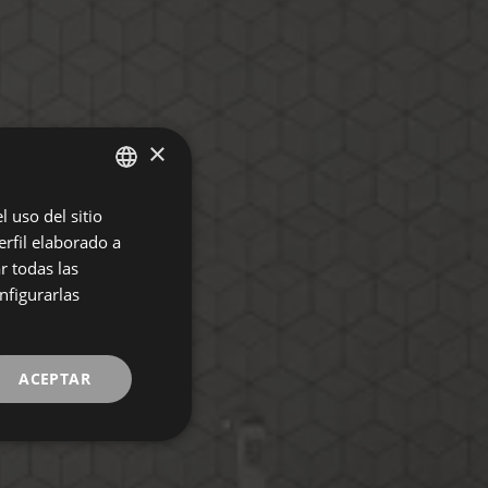
×
 uso del sitio
SPANISH
rfil elaborado a
ENGLISH
r todas las
FRENCH
nfigurarlas
GERMAN
ACEPTAR