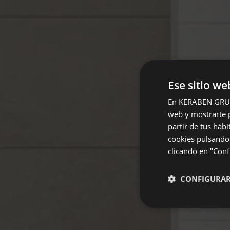
Ese sitio we
En KERABEN GRUPO,
web y mostrarte p
partir de tus háb
cookies pulsando 
clicando en "Confi
CONFIGURA