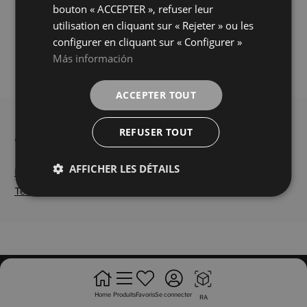
GRIS
couleurs
bouton « ACCEPTER », refuser leur
utilisation en cliquant sur « Rejeter » ou les
configurer en cliquant sur « Configurer »
Más información
Charger plus
ACCEPTER TOUT
REFUSER TOUT
AFFICHER LES DÉTAILS
Política de cookies
|
Política de privacidad
|
Termes et conditions
Home
Produits
Favoris
Se connecter
RA