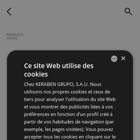
PRODUITS
45X45
×
FILTRES
Ce site Web utilise des
cookies
SPANISH
Chez KERABEN GRUPO, S.A.U. Nous
ENGLISH
utilisons nos propres cookies et ceux de
Mixit Beige
Mixit Blanco
FRENCH
45X45
45X45
tiers pour analyser l'utilisation du site Web
+ 2
+ 2
et vous montrer des publicités liées à vos
BEIGE
BLANCO
GERMAN
couleurs
couleurs
préférences en fonction d'un profil créé à
partir de vos habitudes de navigation (par
Mixit Gris
exemple, les pages visitées). Vous pouvez
45X45
accepter tous les cookies en cliquant sur le
+ 2