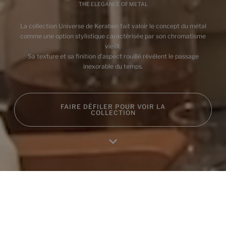
THE ELEGANCE OF METAL
La collection Universe de Keraben fait valoir le concept du métal
comme une option stylistique caractérisée par son chromatisme
vieilli.
Sa texture et sa finition d’aspect rouillé révèlent le passage
inexorable du temps.
FAIRE DÉFILER POUR VOIR LA
COLLECTION
Home
Produits
Favoris
Se connecter
RA
Produits de cette collection