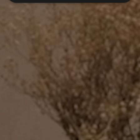
UNIVERSE
Collection
SOL
FAÏENCE
COULEURS
FORMATS
FINITIONS