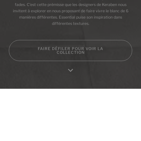
fades. C’est cette prémisse que les designers de Keraben nous
invitent à explorer en nous proposant de faire vivre le blanc de 6
manières différentes. Essential puise son inspiration dans
différentes textures.
FAIRE DÉFILER POUR VOIR LA
COLLECTION
Produits de cette collection
Essential Concret White
Essential Rock White
Home
Produits
Favoris
Se connecter
RA
40X120
40X120
+ 2
+ 2
WHITE
WHITE
couleurs
couleurs
Essential Linen White
Essential Concret White (Pb)
40X120
30X60
+ 2
+ 1
WHITE
WHITE
couleurs
couleurs