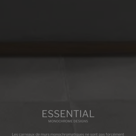
COULEURS
FORMATS
FINITIONS
BASE
WHITE
Multimédia
ESSENTIAL
MONOCHROME DESIGNS
Les carreaux de murs monochromatiques ne sont pas forcément