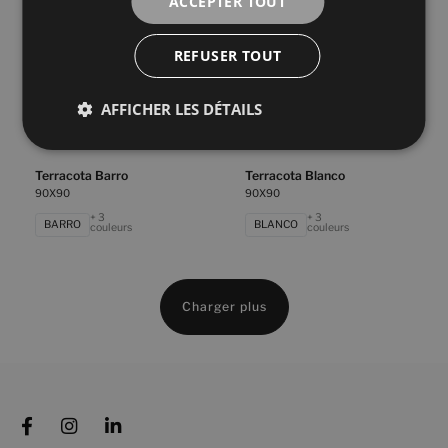
ACCEPTER TOUT
BEIGE
BLANCO
couleurs
couleurs
REFUSER TOUT
Rue De Paris Cobre Natural
Rue De Paris Gris Natural
90X90
90X90
AFFICHER LES DÉTAILS
+ 8
+ 8
COBRE
GRIS
couleurs
couleurs
Terracota Barro
Terracota Blanco
90X90
90X90
+ 3
+ 3
BARRO
BLANCO
couleurs
couleurs
Charger plus