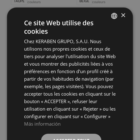
TAUPE
BEIGE
couleurs
couleurs
×
Ce site Web utilise des
Eternia Grey
Eternia White
90X90
90X90
cookies
SPANISH
+ 11
+ 11
GREY
WHITE
couleurs
couleurs
Chez KERABEN GRUPO, S.A.U. Nous
ENGLISH
utilisons nos propres cookies et ceux de
FRENCH
tiers pour analyser l'utilisation du site Web
Masaya Beige
Masaya Grey
90X90
90X90
et vous montrer des publicités liées à vos
GERMAN
+ 5
+ 5
préférences en fonction d'un profil créé à
BEIGE
GREY
couleurs
couleurs
partir de vos habitudes de navigation (par
exemple, les pages visitées). Vous pouvez
Masaya White
Rue De Paris Acero Natural
accepter tous les cookies en cliquant sur le
90X90
90X90
bouton « ACCEPTER », refuser leur
+ 5
+ 8
WHITE
ACERO
couleurs
couleurs
utilisation en cliquant sur « Rejeter » ou les
configurer en cliquant sur « Configurer »
Más información
Rue De Paris Beige Natural
Rue De Paris Blanco Natural
90X90
90X90
+ 8
+ 8