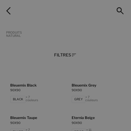
PRODUITS
NATURAL
FILTRES
Bleuemix Black
Bleuemix Grey
90X90
90X90
+ 7
+ 7
BLACK
GREY
couleurs
couleurs
Bleuemix Taupe
Eternia Beige
90X90
90X90
+ 7
+ 11