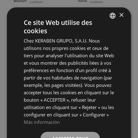
BRANDY
HAYA
couleurs
couleurs
×
Ce site Web utilise des
Poeme Concept Roble
Poeme Concept Siena
120X60
120X60
cookies
SPANISH
+ 6
+ 6
ROBLE
SIENA
couleurs
couleurs
Chez KERABEN GRUPO, S.A.U. Nous
ENGLISH
utilisons nos propres cookies et ceux de
FRENCH
tiers pour analyser l'utilisation du site Web
Poeme Haya
Poeme Roble Antislip
120X60
120X60
et vous montrer des publicités liées à vos
GERMAN
+ 6
+ 6
préférences en fonction d'un profil créé à
HAYA
ROBLE
couleurs
couleurs
partir de vos habitudes de navigation (par
exemple, les pages visitées). Vous pouvez
Poeme Roble
Portobello Fresno
accepter tous les cookies en cliquant sur le
120X60
120X60
bouton « ACCEPTER », refuser leur
+ 6
+ 1
ROBLE
FRESNO
couleurs
couleurs
utilisation en cliquant sur « Rejeter » ou les
configurer en cliquant sur « Configurer »
Más información
Portobello Roble
Naturwood Art Brandy
120X60
40X120
+ 1
+ 3