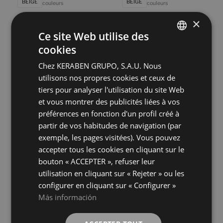
BEIGE
BEIGE
couleurs
couleurs
×
Ce site Web utilise des
Eternia Compact Grey Digital Soft
Eternia Compact White Digital Soft
90X90
90X90
cookies
SPANISH
+ 11
+ 11
GREY
WHITE
couleurs
couleurs
Chez KERABEN GRUPO, S.A.U. Nous
ENGLISH
utilisons nos propres cookies et ceux de
FRENCH
tiers pour analyser l'utilisation du site Web
Eternia Grey Antislip
Eternia Grey Digital Soft
90X90
90X90
et vous montrer des publicités liées à vos
GERMAN
+ 11
+ 11
préférences en fonction d'un profil créé à
GREY
GREY
couleurs
couleurs
partir de vos habitudes de navigation (par
exemple, les pages visitées). Vous pouvez
Eternia Grey
Eternia White Antislip
accepter tous les cookies en cliquant sur le
90X90
90X90
bouton « ACCEPTER », refuser leur
+ 11
+ 11
GREY
WHITE
couleurs
couleurs
utilisation en cliquant sur « Rejeter » ou les
configurer en cliquant sur « Configurer »
Más información
Eternia White Digital Soft
Eternia White
90X90
90X90
+ 11
+ 11