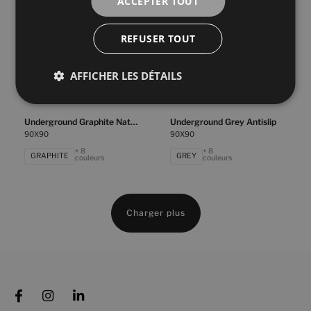
ACCEPTER TOUT
WHITE
WHITE
couleurs
couleurs
REFUSER TOUT
Underground Beige Antislip
Underground Beige Natural
90X90
90X90
AFFICHER LES DÉTAILS
+ 8
+ 8
BEIGE
BEIGE
couleurs
couleurs
Underground Graphite Natural
Underground Grey Antislip
90X90
90X90
+ 8
+ 8
GRAPHITE
GREY
couleurs
couleurs
Charger plus