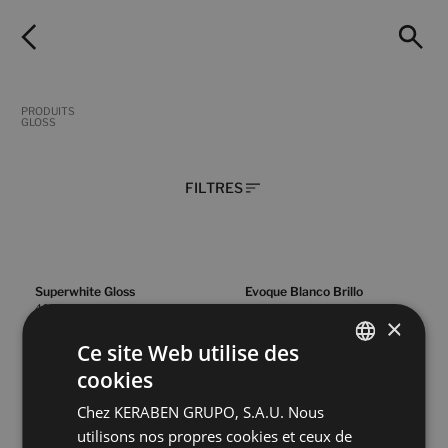
PRODUITS
GLOSS
FILTRES
Superwhite Gloss
Evoque Blanco Brillo
40X120
30X90
×
+ 1
+ 1
WHITE
BLANCO
couleurs
couleurs
Ce site Web utilise des
cookies
SPANISH
Superwhite Gloss
Superwhite Wind Gloss
Chez KERABEN GRUPO, S.A.U. Nous
ENGLISH
30X90
30X90
utilisons nos propres cookies et ceux de
+ 5
+ 5