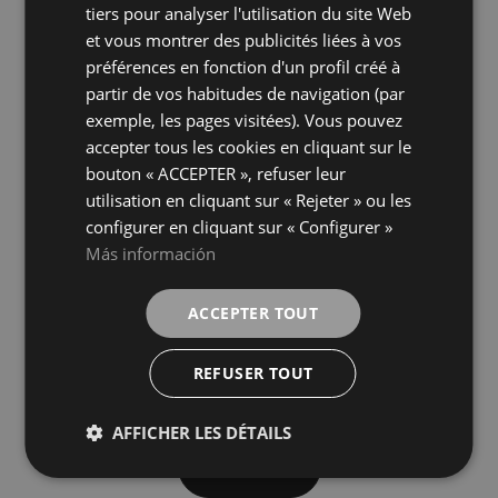
FRENCH
WHITE
WHITE
couleurs
couleurs
tiers pour analyser l'utilisation du site Web
et vous montrer des publicités liées à vos
GERMAN
préférences en fonction d'un profil créé à
Kingston Graphite Brillo
Kingston White Brillo
partir de vos habitudes de navigation (par
30X60
30X60
exemple, les pages visitées). Vous pouvez
+ 1
+ 1
MARENGO
WHITE
couleurs
couleurs
accepter tous les cookies en cliquant sur le
bouton « ACCEPTER », refuser leur
utilisation en cliquant sur « Rejeter » ou les
Superwhite Geometric Gloss (Pb)
Superwhite Gloss (Pb)
30X60
30X60
configurer en cliquant sur « Configurer »
+ 6
+ 6
Más información
WHITE
WHITE
couleurs
couleurs
ACCEPTER TOUT
Superwhite Wind Gloss (Pb)
Evoque Blanco Brillo
30X60
25X50
+ 6
+ 0
REFUSER TOUT
WHITE
BLANCO
couleurs
couleurs
AFFICHER LES DÉTAILS
Charger plus