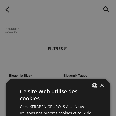
PRODUITS
120X280
FILTRES
Bleuemix Black
Bleuemix Taupe
120X280
120X280
×
+ 2
+ 2
BLACK
TAUPE
couleurs
couleurs
Ce site Web utilise des
cookies
SPANISH
Bleuemix White
Calacatta Gold Vecchio
Chez KERABEN GRUPO, S.A.U. Nous
ENGLISH
120X280
120X280
utilisons nos propres cookies et ceux de
+ 2
+ 2