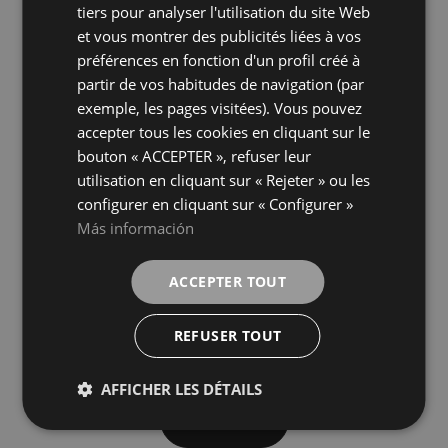
FRENCH
WHITE
GOLD
couleurs
couleurs
tiers pour analyser l'utilisation du site Web
et vous montrer des publicités liées à vos
GERMAN
préférences en fonction d'un profil créé à
Fior Di Bosco Grey Vecchio
Statuario White Vecchio
partir de vos habitudes de navigation (par
120X280
120X280
exemple, les pages visitées). Vous pouvez
+ 2
+ 2
GREY
WHITE
couleurs
couleurs
accepter tous les cookies en cliquant sur le
bouton « ACCEPTER », refuser leur
utilisation en cliquant sur « Rejeter » ou les
Universe White
Verse Cream
120X280
120X280
configurer en cliquant sur « Configurer »
+ 0
+ 2
Más información
WHITE
CREAM
couleurs
couleurs
ACCEPTER TOUT
Verse Grey
Verse White
120X280
120X280
+ 2
+ 2
REFUSER TOUT
GREY
WHITE
couleurs
couleurs
AFFICHER LES DÉTAILS
Charger plus