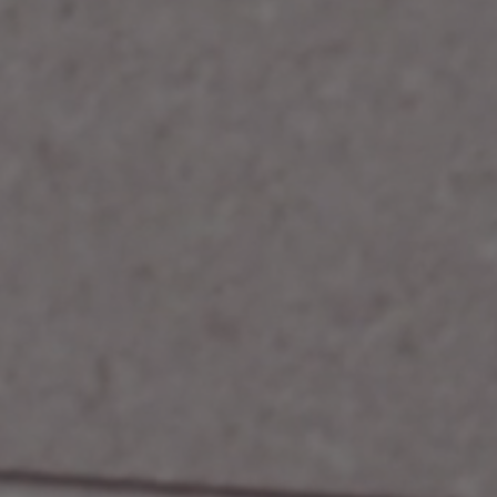
UNDERGROUND
Collection
SOL
FAÏENCE
COULEURS
FORMATS
FINITIONS
WHITE
BEIGE
GREY
GRAPHITE
TAUPE