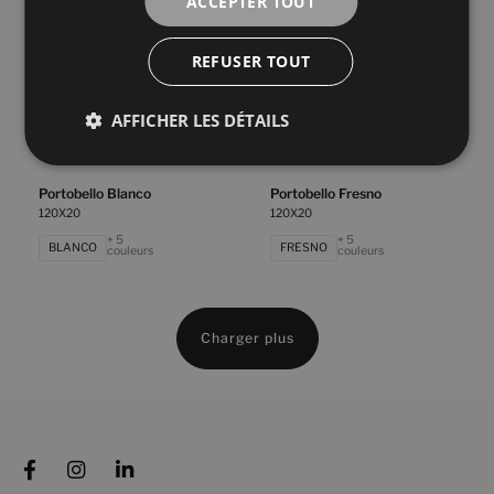
ACCEPTER TOUT
HAYA
ROBLE
couleurs
couleurs
REFUSER TOUT
Poeme Roble
Poeme Siena
120X20
120X20
AFFICHER LES DÉTAILS
+ 5
+ 5
ROBLE
SIENA
couleurs
couleurs
Portobello Blanco
Portobello Fresno
120X20
120X20
+ 5
+ 5
BLANCO
FRESNO
couleurs
couleurs
Charger plus