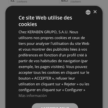
ICE
MALT
couleurs
couleurs
×
Ce site Web utilise des
Naturwood Malt
Naturwood Moka
120X20
120X20
cookies
SPANISH
+ 7
+ 7
MALT
MOKA
couleurs
couleurs
Chez KERABEN GRUPO, S.A.U. Nous
ENGLISH
utilisons nos propres cookies et ceux de
FRENCH
tiers pour analyser l'utilisation du site Web
Naturwood Smoke Antislip
Naturwood Smoke
120X20
120X20
et vous montrer des publicités liées à vos
GERMAN
+ 7
+ 7
préférences en fonction d'un profil créé à
SMOKE
SMOKE
couleurs
couleurs
partir de vos habitudes de navigation (par
exemple, les pages visitées). Vous pouvez
Poeme Brandy Antislip
Poeme Brandy
accepter tous les cookies en cliquant sur le
120X20
120X20
bouton « ACCEPTER », refuser leur
+ 5
+ 5
BRANDY
BRANDY
couleurs
couleurs
utilisation en cliquant sur « Rejeter » ou les
configurer en cliquant sur « Configurer »
Más información
Poeme Haya
Poeme Roble Antislip
120X20
120X20
+ 5
+ 5