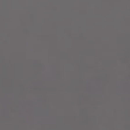
FAÏENCE
FINITIONS