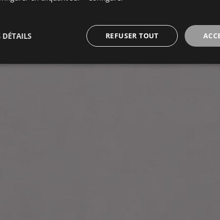
 DÉTAILS
REFUSER TOUT
ACC