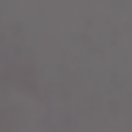
LUXURY
Collection
SOL
COULEURS
WHITE
CREAM