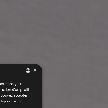
×
pour analyser
SPANISH
onction d'un profil
ENGLISH
s pouvez accepter
FRENCH
cliquant sur «
GERMAN