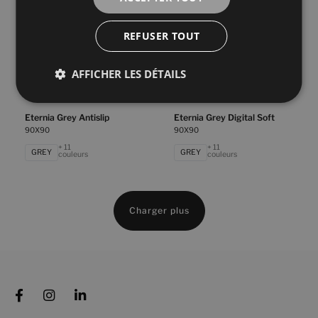
REFUSER TOUT
Eternia Compact Grey Digital Soft
Eternia Compact White Digital Soft
90X90
90X90
+ 11
+ 11
AFFICHER LES DÉTAILS
GREY
WHITE
couleurs
couleurs
Eternia Grey Antislip
Eternia Grey Digital Soft
90X90
90X90
+ 11
+ 11
GREY
GREY
couleurs
couleurs
Charger plus