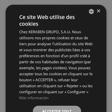
×
Bleuemix Grey
Bleuemix Taupe Antislip
Ce site Web utilise des
90X90
90X90
cookies
SPANISH
+ 7
+ 7
GREY
TAUPE
couleurs
couleurs
Chez KERABEN GRUPO, S.A.U. Nous
ENGLISH
utilisons nos propres cookies et ceux de
FRENCH
Bleuemix Taupe Soft
Bleuemix Taupe
tiers pour analyser l'utilisation du site Web
90X90
90X90
et vous montrer des publicités liées à vos
GERMAN
+ 7
+ 7
TAUPE
TAUPE
préférences en fonction d'un profil créé à
couleurs
couleurs
partir de vos habitudes de navigation (par
exemple, les pages visitées). Vous pouvez
Eternia Beige Antislip
Eternia Beige Digital Soft
accepter tous les cookies en cliquant sur le
90X90
90X90
bouton « ACCEPTER », refuser leur
+ 11
+ 11
BEIGE
BEIGE
couleurs
couleurs
utilisation en cliquant sur « Rejeter » ou les
configurer en cliquant sur « Configurer »
Más información
Eternia Beige
Eternia Compact Beige Digital Soft
90X90
90X90
+ 11
+ 11
BEIGE
BEIGE
ACCEPTER TOUT
couleurs
couleurs