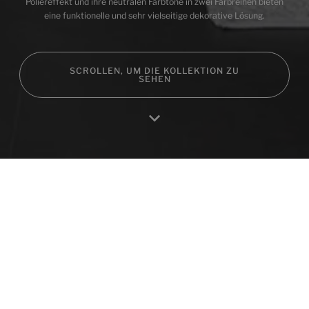
Poliereffekt und ihre neutralen Farbtöne in zwei Farbreihen bieten
eine funktionelle und sehr vielseitige dekorative Lösung.
SCROLLEN, UM DIE KOLLEKTION ZU
SEHEN
Home
Produktes
Favoriten
Einloggen
RA
Andere Kollektionen
NATURWOOD
VERSE
Sammlung
Sammlung